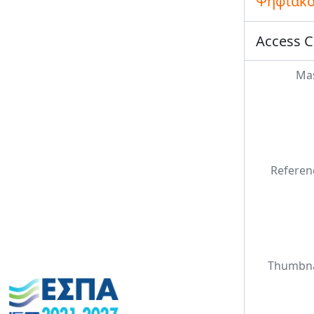
Ψηφιακό
Access C
Mas
Referen
Thumbna