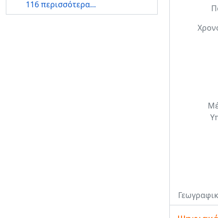
116 περισσότερα...
Π
Χρονο
Μέ
Υ
Γεωγραφι