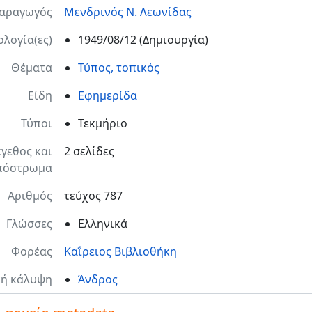
αραγωγός
Μενδρινός Ν. Λεωνίδας
λογία(ες)
1949/08/12
(Δημιουργία)
Θέματα
Τύπος, τοπικός
Είδη
Εφημερίδα
Τύποι
Τεκμήριο
γεθος και
2 σελίδες
πόστρωμα
Αριθμός
τεύχος 787
Γλώσσες
Ελληνικά
Φορέας
Καΐρειος Βιβλιοθήκη
κή κάλυψη
Άνδρος