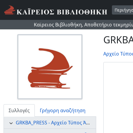
Skip to main content
Περιήγη
Καϊρειος Βιβλιοθήκη, Αποθετήριο τεκμηρί
GRKBA
Αρχείο Τύπο
Συλλογές
Γρήγορη αναζήτηση
GRKBA_PRESS - Αρχείο Τύπος Άνδρου 1879-1999