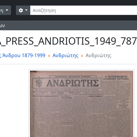
Αναζήτηση
Επιλογές αναζήτησης
ση
ων
_PRESS_ANDRIOTIS_1949_787 
ς Άνδρου 1879-1999
Ανδριώτης
Ανδριώτης