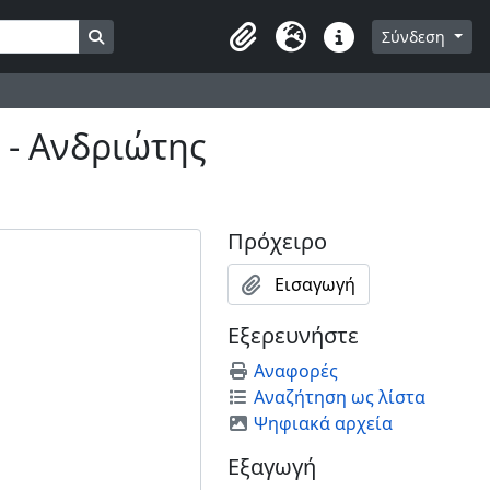
Αναζήτηση στη σελίδα διαφύλλισης
Σύνδεση
Clipboard
Γλώσσα
Συντομεύσεις
- Ανδριώτης
Πρόχειρο
Εισαγωγή
Εξερευνήστε
Αναφορές
Αναζήτηση ως λίστα
Ψηφιακά αρχεία
Εξαγωγή