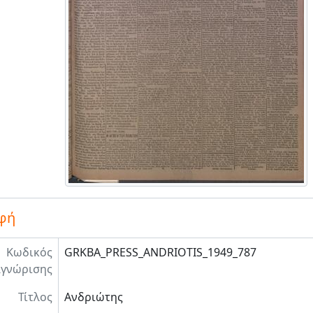
φή
Κωδικός
GRKBA_PRESS_ANDRIOTIS_1949_787
γνώρισης
Τίτλος
Ανδριώτης