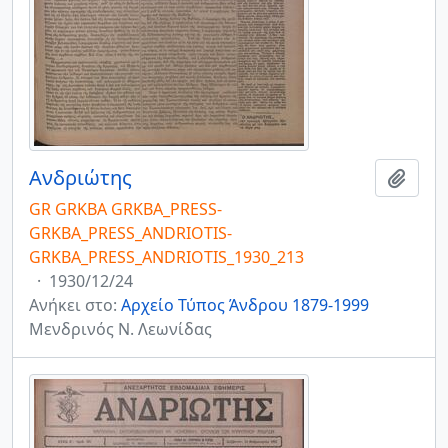
Ανδριώτης
Add t
GR GRKBA GRKBA_PRESS-
GRKBA_PRESS_ANDRIOTIS-
GRKBA_PRESS_ANDRIOTIS_1930_213
·
1930/12/24
Ανήκει στο:
Αρχείο Τύπος Άνδρου 1879-1999
Μενδρινός Ν. Λεωνίδας