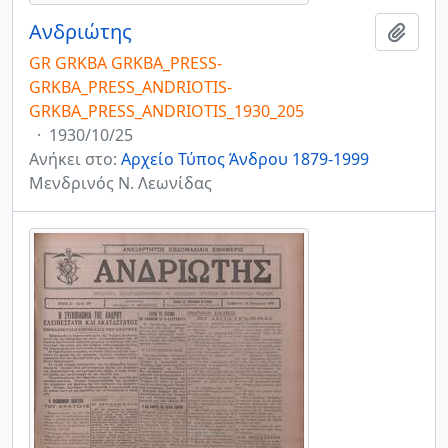
Ανδριώτης
Add t
GR GRKBA GRKBA_PRESS-
GRKBA_PRESS_ANDRIOTIS-
GRKBA_PRESS_ANDRIOTIS_1930_205
·
1930/10/25
Ανήκει στο:
Αρχείο Τύπος Άνδρου 1879-1999
Μενδρινός Ν. Λεωνίδας