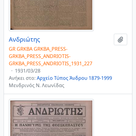
Ανδριώτης
Add t
GR GRKBA GRKBA_PRESS-
GRKBA_PRESS_ANDRIOTIS-
GRKBA_PRESS_ANDRIOTIS_1931_227
·
1931/03/28
Ανήκει στο:
Αρχείο Τύπος Άνδρου 1879-1999
Μενδρινός Ν. Λεωνίδας