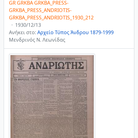
GR GRKBA GRKBA_PRESS-
GRKBA_PRESS_ANDRIOTIS-
GRKBA_PRESS_ANDRIOTIS_1930_212
·
1930/12/13
Ανήκει στο:
Αρχείο Τύπος Άνδρου 1879-1999
Μενδρινός Ν. Λεωνίδας