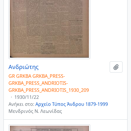
Ανδριώτης
Add t
GR GRKBA GRKBA_PRESS-
GRKBA_PRESS_ANDRIOTIS-
GRKBA_PRESS_ANDRIOTIS_1930_209
·
1930/11/22
Ανήκει στο:
Αρχείο Τύπος Άνδρου 1879-1999
Μενδρινός Ν. Λεωνίδας