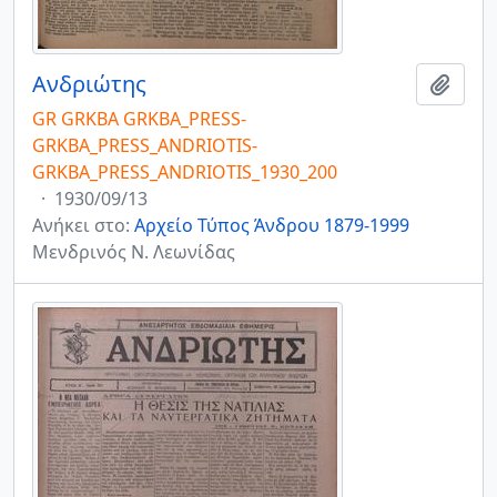
Ανδριώτης
Add t
GR GRKBA GRKBA_PRESS-
GRKBA_PRESS_ANDRIOTIS-
GRKBA_PRESS_ANDRIOTIS_1930_200
·
1930/09/13
Ανήκει στο:
Αρχείο Τύπος Άνδρου 1879-1999
Μενδρινός Ν. Λεωνίδας