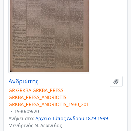
Ανδριώτης
Add t
GR GRKBA GRKBA_PRESS-
GRKBA_PRESS_ANDRIOTIS-
GRKBA_PRESS_ANDRIOTIS_1930_201
·
1930/09/20
Ανήκει στο:
Αρχείο Τύπος Άνδρου 1879-1999
Μενδρινός Ν. Λεωνίδας