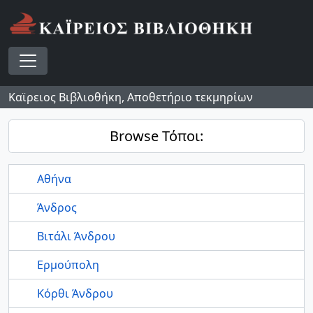
Skip to main content
Toggle navigation
Καϊρειος Βιβλιοθήκη, Αποθετήριο τεκμηρίων
Browse Τόποι:
Αθήνα
Άνδρος
Βιτάλι Άνδρου
Ερμούπολη
Κόρθι Άνδρου