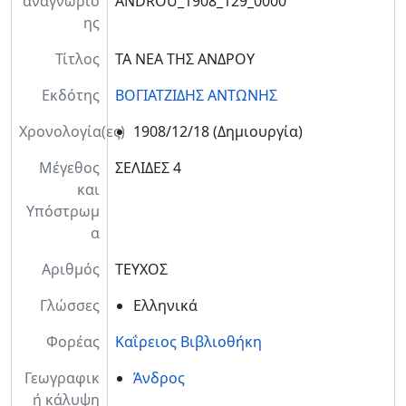
αναγνώρισ
ANDROU_1908_129_0000
ης
Τίτλος
ΤΑ ΝΕΑ ΤΗΣ ΑΝΔΡΟΥ
Εκδότης
ΒΟΓΙΑΤΖΙΔΗΣ ΑΝΤΩΝΗΣ
Χρονολογία(ες)
1908/12/18
(Δημιουργία)
Μέγεθος
ΣΕΛΙΔΕΣ 4
και
Υπόστρωμ
α
Αριθμός
ΤΕΥΧΟΣ
Γλώσσες
Ελληνικά
Φορέας
Καΐρειος Βιβλιοθήκη
Γεωγραφικ
Άνδρος
ή κάλυψη