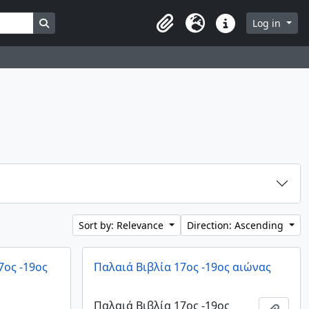
Search in browse page
Log in
Clipboard
Language
Quick links
Sort by: Relevance
Direction: Ascending
7ος -19ος
Παλαιά Βιβλία 17ος -19ος αιώνας
Παλαιά Βιβλία 17ος -19ος