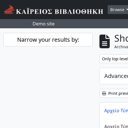
Skip to main content
Browse
Demo site
Sho
Narrow your results by:
Archiva
Remove filter:
Only top-leve
Advanced
Print prev
Αρχείο Τύ
Αρχείο Τύ