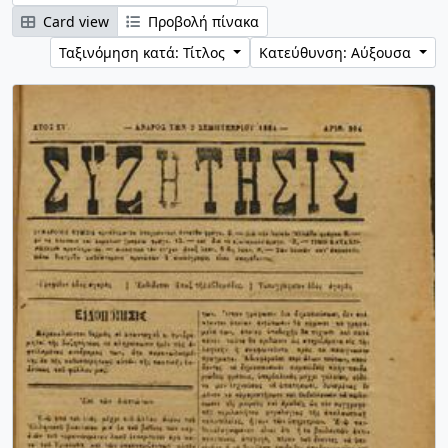
Card view
Προβολή πίνακα
Ταξινόμηση κατά: Τίτλος
Κατεύθυνση: Αύξουσα